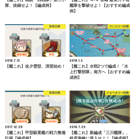
隊、抜錨せよ！【編成例】
艦隊を撃破せよ！【おすすめ編成
例】
単発任務
マンスリー任務
2018.7.13
2018.1.5
【艦これ】改夕雲型、演習始め！
【艦これ】水戦2つで編成！「水
上打撃部隊」南方へ【おすすめ編
成例】
単発任務
クォータリー任務
2017.12.28
2018.7.25
【艦これ】甲型駆逐艦の戦力整備
【艦これ】新編成「三川艦隊」、
計画【編成例】
鉄底海峡に突入せよ！【編成例】