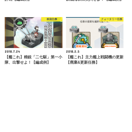
単発任務
クォータリー任務
2018.7.24
2018.2.5
【艦これ】精鋭「二七駆」第一小
【艦これ】主力艦上戦闘機の更新
隊、出撃せよ！【編成例】
【廃棄&更新任務】