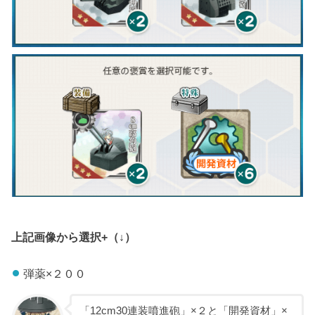
上記画像から選択+（↓）
弾薬×２００
「12cm30連装噴進砲」×２と「開発資材」×