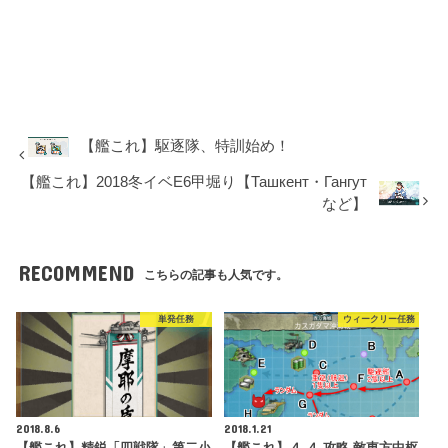
【艦これ】駆逐隊、特訓始め！
【艦これ】2018冬イベE6甲堀り【Ташкент・Гангут
など】
RECOMMEND
こちらの記事も人気です。
単発任務
ウィークリー任務
2018.8.6
2018.1.21
【艦これ】精鋭「四戦隊」第二小
【艦これ】４-４ 攻略 敵東方中枢