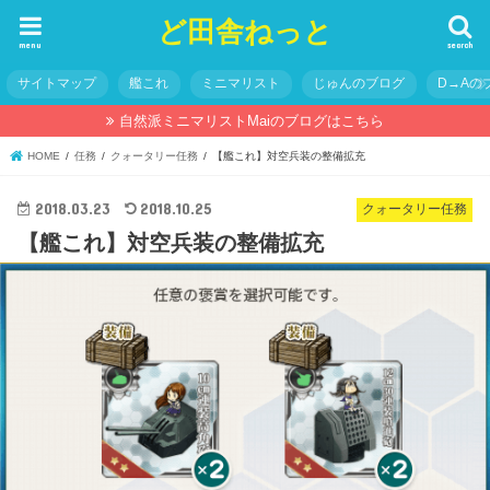
ど田舎ねっと
menu
search
サイトマップ
艦これ
ミニマリスト
じゅんのブログ
D→Aの
自然派ミニマリストMaiのブログはこちら
HOME
任務
クォータリー任務
【艦これ】対空兵装の整備拡充
2018.03.23
2018.10.25
クォータリー任務
【艦これ】対空兵装の整備拡充