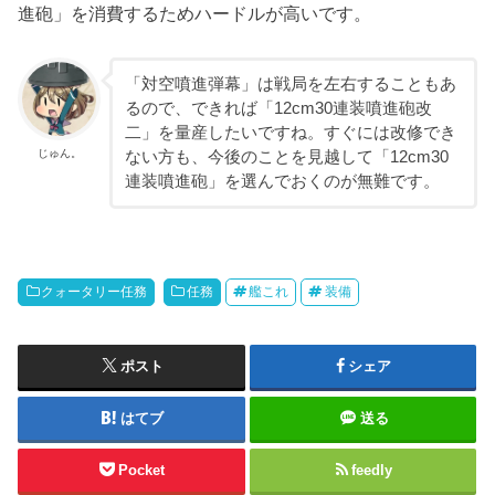
進砲」を消費するためハードルが高いです。
「対空噴進弾幕」は戦局を左右することもあ
るので、できれば「12cm30連装噴進砲改
二」を量産したいですね。すぐには改修でき
じゅん。
ない方も、今後のことを見越して「12cm30
連装噴進砲」を選んでおくのが無難です。
クォータリー任務
任務
艦これ
装備
ポスト
シェア
はてブ
送る
Pocket
feedly