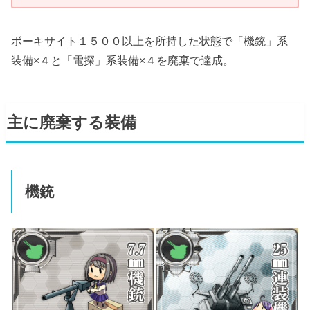
ボーキサイト１５００以上を所持した状態で「機銃」系
装備×４と「電探」系装備×４を廃棄で達成。
主に廃棄する装備
機銃