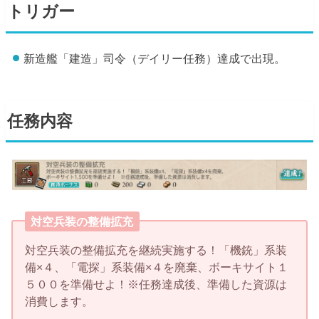
トリガー
新造艦「建造」司令（デイリー任務）達成で出現。
任
務内容
対空兵装の整備拡充
対空兵装の整備拡充を継続実施する！「機銃」系装
備×４、「電探」系装備×４を廃棄、ボーキサイト１
５００を準備せよ！※任務達成後、準備した資源は
消費します。