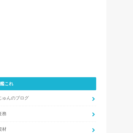
艦これ
じゅんのブログ
任務
資材