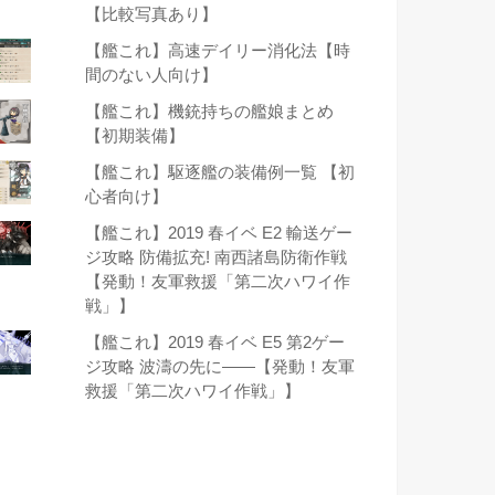
【比較写真あり】
【艦これ】高速デイリー消化法【時
間のない人向け】
【艦これ】機銃持ちの艦娘まとめ
【初期装備】
【艦これ】駆逐艦の装備例一覧 【初
心者向け】
【艦これ】2019 春イベ E2 輸送ゲー
ジ攻略 防備拡充! 南西諸島防衛作戦
【発動！友軍救援「第二次ハワイ作
戦」】
【艦これ】2019 春イベ E5 第2ゲー
ジ攻略 波濤の先に――【発動！友軍
救援「第二次ハワイ作戦」】