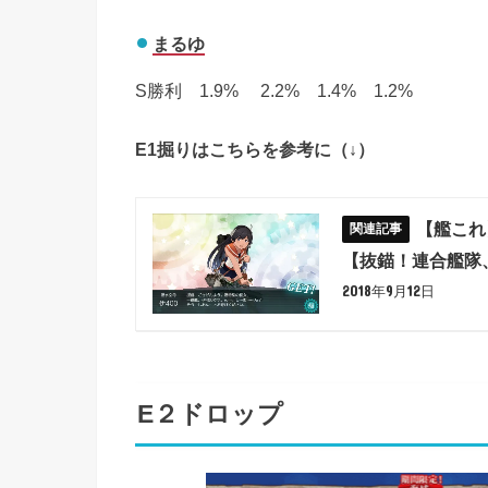
まるゆ
S勝利 1.9% 2.2% 1.4% 1.2%
E1掘りはこちらを参考に（↓）
【艦これ】
【抜錨！連合艦隊
2018年9月12日
E２
ドロップ