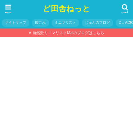
ど田舎ねっと
menu
search
サイトマップ
艦これ
ミニマリスト
じゅんのブログ
D→Aの
自然派ミニマリストMaiのブログはこちら